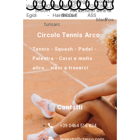
Circolo Tennis Arco
Tennis - Squash - Padel -
Palestra - Corsi e molto
altro... vieni a trovarci
Contatti
+39 0464 516 824
maestri@ctarco.com