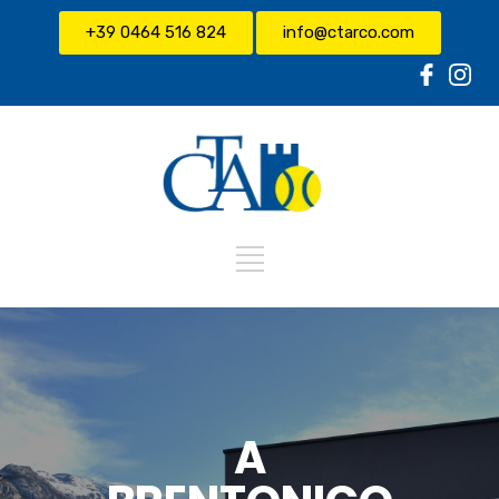
+39 0464 516 824
info@ctarco.com
A