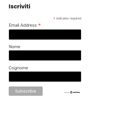
Iscriviti
*
indicates required
*
Email Address
Nome
Cognome