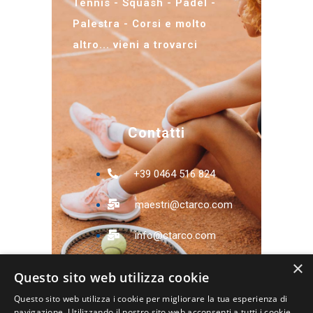
Tennis - Squash - Padel -
Palestra - Corsi e molto
altro... vieni a trovarci
Contatti
+39 0464 516 824
maestri@ctarco.com
info@ctarco.com
×
Via Pomerio, 11 -
Questo sito web utilizza cookie
38062 Arco (TN)
Questo sito web utilizza i cookie per migliorare la tua esperienza di
navigazione. Utilizzando il nostro sito web acconsenti a tutti i cookie