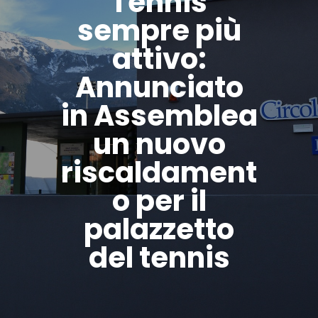
Tennis
sempre più
attivo:
Annunciato
in Assemblea
un nuovo
riscaldament
o per il
palazzetto
del tennis