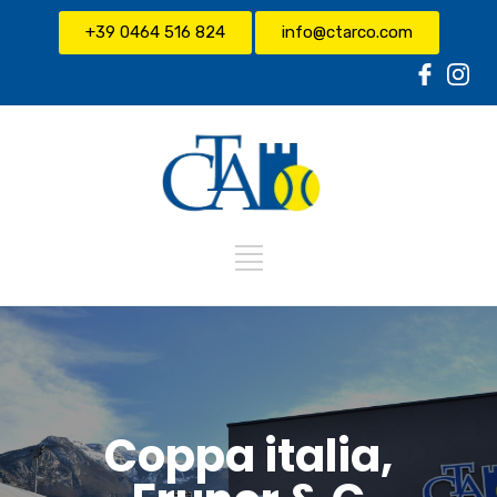
+39 0464 516 824
info@ctarco.com
Coppa italia,