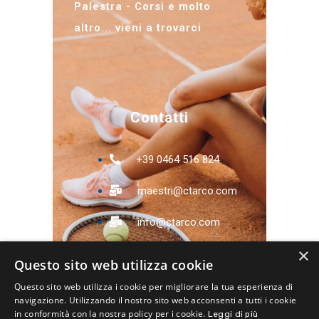
Palestra - Corsi e molto
altro... vieni a trovarci
Contatti
+39 0464 516 824
maestri@ctarco.com
info@ctarco.com
×
Via Pomerio, 11 -
Questo sito web utilizza cookie
38062 Arco (TN)
Questo sito web utilizza i cookie per migliorare la tua esperienza di
navigazione. Utilizzando il nostro sito web acconsenti a tutti i cookie
in conformità con la nostra policy per i cookie.
Leggi di più