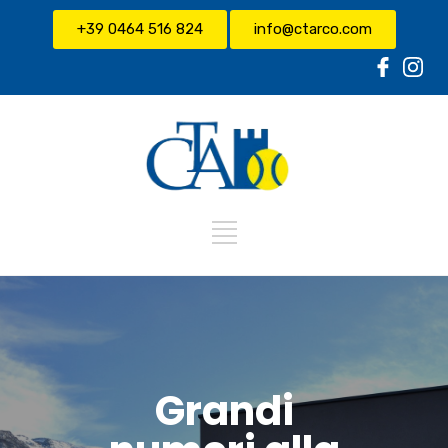
+39 0464 516 824
info@ctarco.com
Grandi