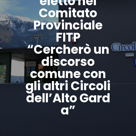
eletto nel
Comitato
Provinciale
FITP
“Cercherò un
discorso
comune con
gli altri Circoli
dell’Alto Gard
a”