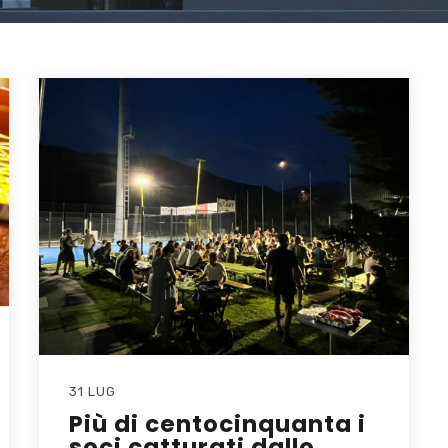
31 LUG
Più di centocinquanta i
soci catturati dallo