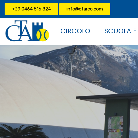
+39 0464 516 824
info@ctarco.com
CIRCOLO
SCUOLA E