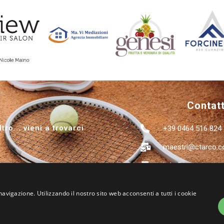
Contatt
ro... vieni a trovarci
+39 0464 516 824
maestri@ctarco.
info@ctarco.com
Via Pomerio, 11 -
navigazione. Utilizzando il nostro sito web acconsenti a tutti i cookie
(TN)