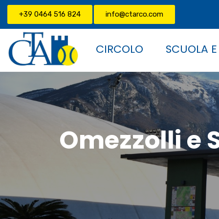
+39 0464 516 824
info@ctarco.com
CIRCOLO
SCUOLA E
Omezzolli e 