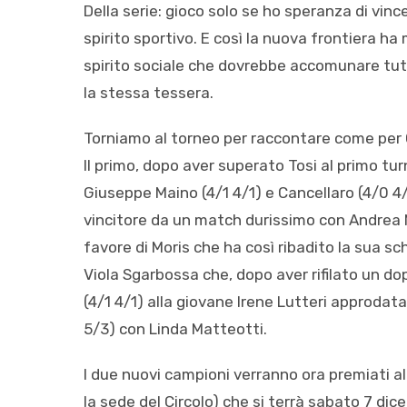
Della serie: gioco solo se ho speranza di vinc
spirito sportivo. E così la nuova frontiera h
spirito sociale che dovrebbe accomunare tut
la stessa tessera.
Torniamo al torneo per raccontare come per 
Il primo, dopo aver superato Tosi al primo turn
Giuseppe Maino (4/1 4/1) e Cancellaro (4/0 4/
vincitore da un match durissimo con Andrea Mai
favore di Moris che ha così ribadito la sua sc
Viola Sgarbossa che, dopo aver rifilato un d
(4/1 4/1) alla giovane Irene Lutteri approdata
5/3) con Linda Matteotti.
I due nuovi campioni verranno ora premiati all
la sede del Circolo) che si terrà sabato 7 dic