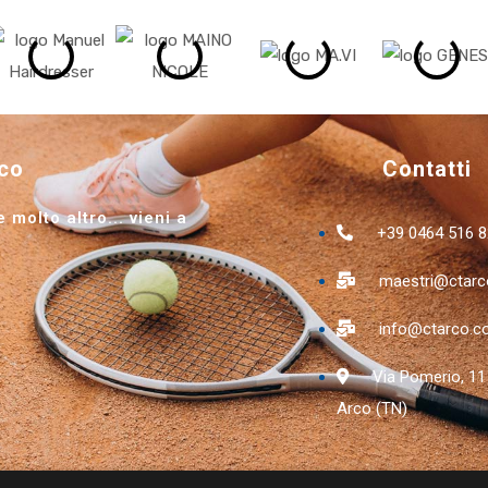
rco
Contatti
 molto altro... vieni a
+39 0464 516 
maestri@ctar
info@ctarco.
Via Pomerio, 11
Arco (TN)