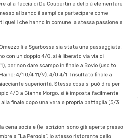
ere alla faccia di De Coubertin e del più elementare
a messo al bando il semplice partecipare come
ti quelli che hanno in comune la stessa passione e
Omezzolli e Sgarbossa sia stata una passeggiata.
o con un doppio 4/0, si è liberato via via di
1), per non dare scampo in finale a Bovio (uscito
no: 4/1 0/4 11/9). 4/0 4/1 il risultato finale a
hiacciante superiorità. Stessa cosa si può dire per
oppio 4/0 a Gianna Morgo, si è imposta facilmente
 alla finale dopo una vera e propria battaglia (5/3
a cena sociale (le iscrizioni sono già aperte presso
embre a “La Pergola”, lo stesso ristorante dello