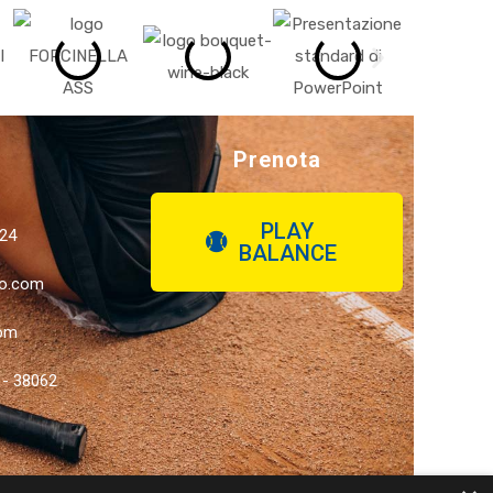
Prenota
PLAY
824
BALANCE
co.com
com
 - 38062