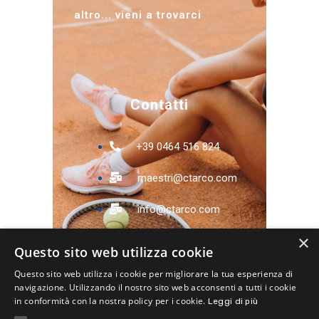
altro... vieni a trovarci
Contatti
+39 0464 516 824
maestri@ctarco.com
info@ctarco.com
×
Via Pomerio, 11 -
Questo sito web utilizza cookie
38062 Arco (TN)
Questo sito web utilizza i cookie per migliorare la tua esperienza di
navigazione. Utilizzando il nostro sito web acconsenti a tutti i cookie
in conformità con la nostra policy per i cookie.
Leggi di più