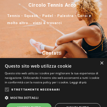
Circolo Tennis Arco
Tennis - Squash - Padel - Palestra - Corsi e
molto altro... vieni a trovarci
Contatti
×
+39 0464 516 824
Questo sito web utilizza cookie
maestri@ctarco.com
Questo sito web utilizza i cookie per migliorare la tua esperienza di
navigazione. Utilizzando il nostro sito web acconsenti a tutti i cookie
info@ctarco.com
in conformità con la nostra policy per i cookie.
Leggi di più
STRETTAMENTE NECESSARI
Via Pomerio, 11 - 38062 Arco (TN)
MOSTRA DETTAGLI